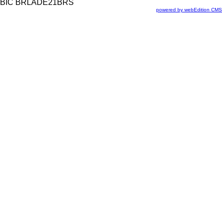
BIC BRLADE21BRS
powered by webEdition CMS