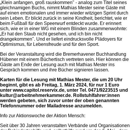
„Klein anfangen, groß rauskommen" - analog zum Titel seines
gleichnamigen Buchs, nimmt Mathias Mester seine Gäste mit
auf einen emotionalen und immer wieder witzigen Sprint durch
sein Leben. Er blickt zurück in seine Kindheit, berichtet, wie er
beim Fußball für den Speerwurf entdeckt wurde. Er erinnert
sich, wie er in einer WG mit einem Blinden zusammenwohnte:
„Er hat den Staub nicht gesehen, und ich bin nicht
drangekommen". Und er liefert eindrucksvolle Plädoyers für
Optimismus, für Lebensfreude und für den Sport.
Bei der Veranstaltung wird die Bremerhavener Buchhandlung
Hübener mit einem Büchertisch vertreten sein. Hier können die
Gäste am Ende der Lesung auch mit Mathias Mester ins
Gespräch kommen und ihre Bücher signieren lassen.
Karten für die Lesung mit Mathias Mester, die um 20 Uhr
beginnt, gibt es ab Freitag, 1. März 2024, für nur 1 Euro
unter www.capitol.reservix.de, unter Tel. 0471/9223515 und
kultur@arbeitnehmerkammer.de. Rollstuhlfahrer:innen
werden gebeten, sich zuvor unter der oben genannten
Telefonnummer oder Mailadresse anzumelden.
Info zur Aktionswoche der Aktion Mensch:
Seit über 30 Jahren veranstalten Verbände und Organisationen