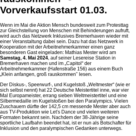
Vorverkaufsstart 01.03.
Wenn im Mai die Aktion Mensch bundesweit zum Protesttag
zur Gleichstellung von Menschen mit Behinderungen aufruft,
wird auch das Netzwerk Inklusives Bremerhaven wieder mit
einer Veranstaltung dabei sein. Dazu hat das Netzwerk in
Kooperation mit der Arbeitnehmerkammer einen ganz
besonderen Gast eingeladen: Mathias Mester wird am
Samstag, 4. Mai 2024
, auf seiner Lesereise Station in
Bremerhaven machen und im „Capitol“ der
Arbeitnehmerkammer (Hafenstraße 156) aus einem Buch
„Klein anfangen, groß rauskommen" lesen.
Der Diskus-, Speerwurf-, und Kugelstoß „Weltmester“ (wie er
sich selbst nennt) hat 22 Deutsche Meistertitel inne, war vier
Mal Europameister, errang sieben Weltmeistertitel und eine
Silbermedaille im Kugelstoßen bei den Paralympics. Vielen
Zuschauern dürfte der 142,5 cm messende Mester aber auch
aus TV-Produktion wie Let's Dance und vielen weiteren
Formaten bekannt sein. Nachdem der 38-Jährige seine
sportliche Laufbahn beendet hat, ist er nun als Botschafter für
Inklusion und den paralympischen Gedanken unterwegs.